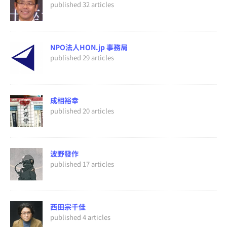
published 32 articles
NPO法人HON.jp 事務局
published 29 articles
成相裕幸
published 20 articles
波野發作
published 17 articles
西田宗千佳
published 4 articles