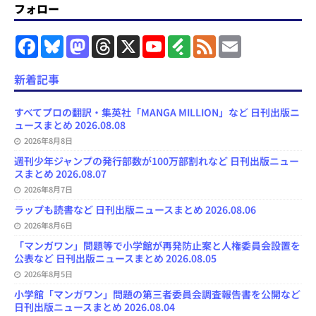
フォロー
F
B
M
T
X
Y
F
F
E
a
l
a
h
o
e
e
m
c
u
s
r
u
e
e
a
e
e
t
e
T
d
d
i
新着記事
b
s
o
a
u
l
l
o
k
d
d
b
y
o
y
o
s
e
すべてプロの翻訳・集英社「MANGA MILLION」など 日刊出版ニ
k
n
C
ュースまとめ 2026.08.08
h
2026年8月8日
a
n
週刊少年ジャンプの発行部数が100万部割れなど 日刊出版ニュー
n
スまとめ 2026.08.07
e
l
2026年8月7日
ラップも読書など 日刊出版ニュースまとめ 2026.08.06
2026年8月6日
「マンガワン」問題等で小学館が再発防止案と人権委員会設置を
公表など 日刊出版ニュースまとめ 2026.08.05
2026年8月5日
小学館「マンガワン」問題の第三者委員会調査報告書を公開など
日刊出版ニュースまとめ 2026.08.04