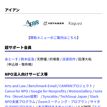
アイアン
【
賛助メニューのご案内はこちら
】
超サポート会員
あとーす
/
鈴木征浩
/ 天野優 / 的場章 /
淡波亮作
/ 田澤大祐
（申込順・敬称略）
NPO法人向けサービス等
Arts and Law
/
Benchmark Email
/
CANPANプロジェクト
/
Canva for NPO
/
Google for Nonprofits
/
MotionGallery
/
note
Pro（NovelJam協賛）
/
Syncable
/
TechSoup Japan
/
Slack
NPO支援プログラム
/
Zoomミーティング・プロプラン
/
サイボ
ウズNPOプログラム
/
本で寄付するチャリボン
/ ルビ財団「
ルビ