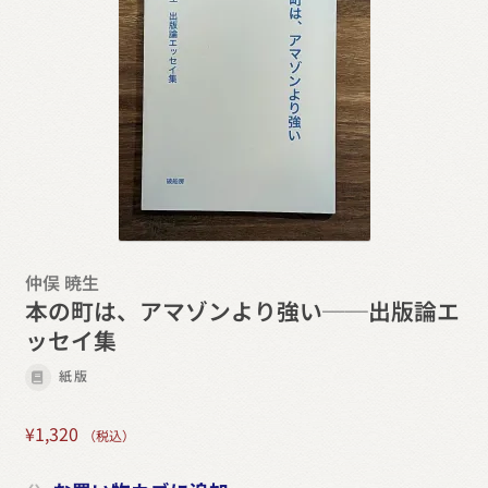
仲俣 暁生
本の町は、アマゾンより強い──出版論エ
ッセイ集
紙版
¥
1,320
（税込）