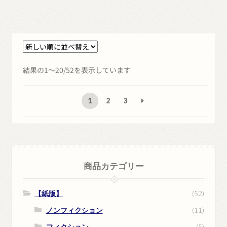
新
結果の1～20/52を表示しています
し
い
1
2
3
順
商品カテゴリー
【紙版】
(52)
ノンフィクション
(11)
フィクション
(5)