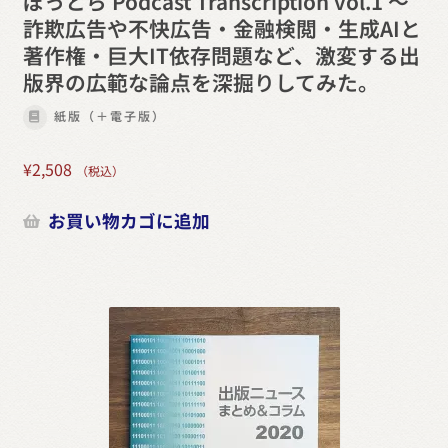
ぽっとら Podcast Transcription vol.1 ～
詐欺広告や不快広告・金融検閲・生成AIと
著作権・巨大IT依存問題など、激変する出
版界の広範な論点を深掘りしてみた。
紙版（＋電子版）
¥
2,508
（税込）
お買い物カゴに追加