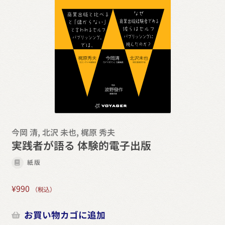
今岡 清, 北沢 未也, 梶原 秀夫
実践者が語る 体験的電子出版
紙版
¥
990
（税込）
お買い物カゴに追加