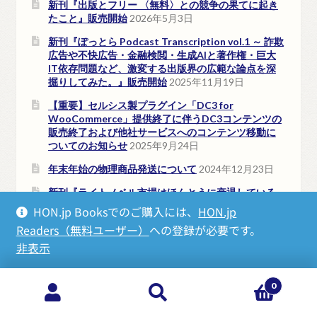
新刊『出版とフリー 〈無料〉との競争の果てに起き
たこと』販売開始
2026年5月3日
新刊『ぽっとら Podcast Transcription vol.1 ～ 詐欺
広告や不快広告・金融検閲・生成AIと著作権・巨大
IT依存問題など、激変する出版界の広範な論点を深
掘りしてみた。』販売開始
2025年11月19日
【重要】セルシス製プラグイン「DC3 for
WooCommerce」提供終了に伴うDC3コンテンツの
販売終了および他社サービスへのコンテンツ移動に
ついてのお知らせ
2025年9月24日
年末年始の物理商品発送について
2024年12月23日
新刊『ライトノベル市場はほんとうに衰退している
のか？ 電子の市場を推計してみた』販売開始
2024年
HON.jp Booksでのご購入には、
HON.jp
11月22日
Readers（無料ユーザー）
への登録が必要です。
非表示
0
検
検
索
索