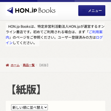
ナ
コ
メニュー
ビ
ン
ゲ
テ
サ
ホーム
ー
ン
HON.jp Booksは、特定非営利活動法人HON.jpが運営するオン
ブ
ライン書店です。初めてご利用される場合は、まず「
ご利用案
シ
ツ
メ
お知らせ
内
」のページをご参照ください。ユーザー登録済みの方は
ログ
ョ
へ
ニ
イン
してください。
ン
ス
ュ
お買い物カゴ
へ
キ
ー
ス
ッ
を
サ
お支払い
キ
プ
展
ホーム
商品一覧
【紙版】
ブ
ッ
開
メ
サ
ユーザー登録
プ
ニ
ブ
【紙版】
ュ
メ
問い合わせ
ー
ニ
を
ュ
展
ー
開
を