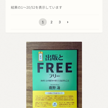
展
新
結果の1～20/52を表示しています
開
し
い
1
2
3
順