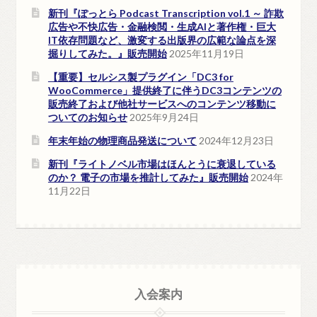
新刊『ぽっとら Podcast Transcription vol.1 ～ 詐欺
広告や不快広告・金融検閲・生成AIと著作権・巨大
IT依存問題など、激変する出版界の広範な論点を深
掘りしてみた。』販売開始
2025年11月19日
【重要】セルシス製プラグイン「DC3 for
WooCommerce」提供終了に伴うDC3コンテンツの
販売終了および他社サービスへのコンテンツ移動に
ついてのお知らせ
2025年9月24日
年末年始の物理商品発送について
2024年12月23日
新刊『ライトノベル市場はほんとうに衰退している
のか？ 電子の市場を推計してみた』販売開始
2024年
11月22日
入会案内