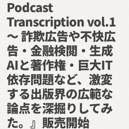
Podcast
展
開
Transcription vol.1
～ 詐欺広告や不快広
告・金融検閲・生成
AIと著作権・巨大IT
依存問題など、激変
する出版界の広範な
論点を深掘りしてみ
た。』販売開始