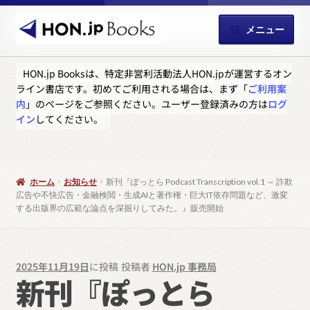
ナ
コ
メニュー
ビ
ン
ゲ
テ
サ
ホーム
ー
ン
HON.jp Booksは、特定非営利活動法人HON.jpが運営するオン
ブ
ライン書店です。初めてご利用される場合は、まず「
ご利用案
シ
ツ
メ
お知らせ
内
」のページをご参照ください。ユーザー登録済みの方は
ログ
ョ
へ
ニ
イン
してください。
ン
ス
ュ
お買い物カゴ
へ
キ
ー
ス
ッ
を
サ
お支払い
キ
プ
展
ホーム
お知らせ
新刊『ぽっとら Podcast Transcription vol.1 ～ 詐欺
ブ
ッ
広告や不快広告・金融検閲・生成AIと著作権・巨大IT依存問題など、激変
開
メ
サ
ユーザー登録
する出版界の広範な論点を深掘りしてみた。』販売開始
プ
ニ
ブ
ュ
メ
問い合わせ
ー
ニ
2025年11月19日
に投稿
投稿者
HON.jp 事務局
を
ュ
新刊『ぽっとら
展
ー
開
を