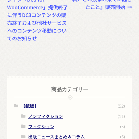
稿
投
投
たこと』販売開始
WooCommerce」提供終了
ナ
稿:
稿:
に伴うDC3コンテンツの販
売終了および他社サービス
ビ
へのコンテンツ移動につい
ゲ
てのお知らせ
ー
シ
ョ
ン
商品カテゴリー
【紙版】
(52)
ノンフィクション
(11)
フィクション
(5)
出版ニュースまとめ＆コラム
(5)