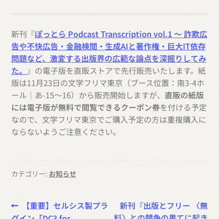
新刊『
ぽっとら Podcast Transcription vol.1 ～ 詐欺広
告や不快広告・金融検閲・生成AIと著作権・巨大IT依存
問題など、激変する出版界の広範な論点を深掘りしてみ
た。
』の電子版を直販ストアで先行販売いたします。紙
版は11月23日の文学フリマ東京（ブース位置：南3-4ホ
ール｜あ-15〜16）から販売開始しますが、
直販の紙版
には電子版が無料で閲覧できるクーポン券
を付ける予定
なので、文学フリマ東京でご購入予定の方は重複購入に
ならないようご注意ください。
カテゴリー:
お知らせ
投
前
次
【重要】セルシス製プラ
新刊『出版とフリー 〈無
の
の
料〉との競争の果てに起き
グイン「DC3 for