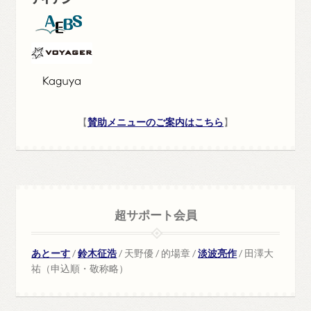
【
賛助メニューのご案内はこちら
】
超サポート会員
あとーす
/
鈴木征浩
/ 天野優 / 的場章 /
淡波亮作
/ 田澤大
祐（申込順・敬称略）