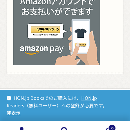
HON.jp Booksでのご購入には、
HON.jp
Readers（無料ユーザー）
への登録が必要です。
©
HON.jp
|
特定商取引法に基づく表記
|
個人情報保護方針
非表示
0