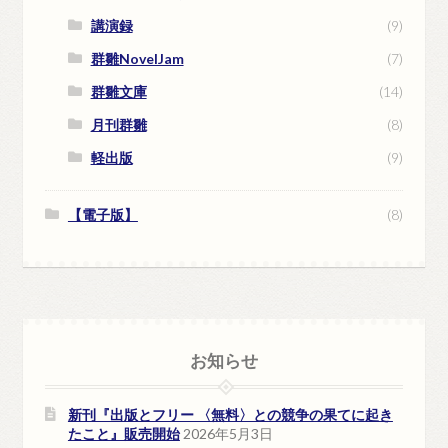
講演録
(9)
群雛NovelJam
(7)
群雛文庫
(14)
月刊群雛
(8)
軽出版
(9)
【電子版】
(8)
お知らせ
新刊『出版とフリー 〈無料〉との競争の果てに起き
たこと』販売開始
2026年5月3日