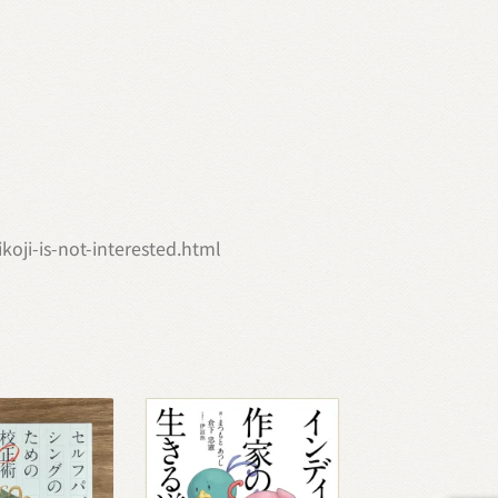
oji-is-not-interested.html