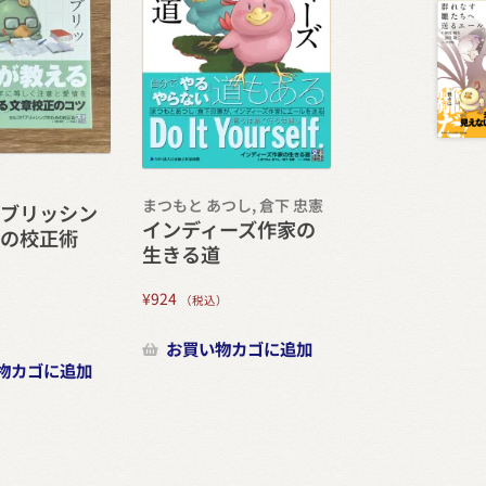
まつもと あつし, 倉下 忠憲
パブリッシン
インディーズ作家の
めの校正術
生きる道
¥
924
（税込）
）
お買い物カゴに追加
物カゴに追加