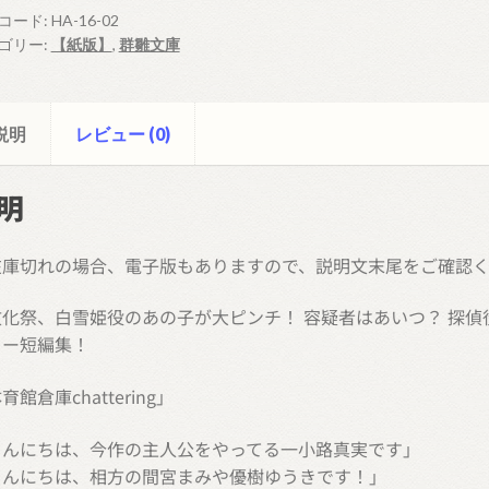
コード:
HA-16-02
ゴリー:
【紙版】
,
群雛文庫
説明
レビュー (0)
明
在庫切れの場合、電子版もありますので、説明文末尾をご確認
化祭、白雪姫役のあの子が大ピンチ！ 容疑者はあいつ？ 探偵
リー短編集！
育館倉庫chattering」
こんにちは、今作の主人公をやってる一小路真実です」
こんにちは、相方の間宮まみや優樹ゆうきです！」