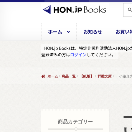
ナ
コ
検
検
索
索
ビ
ン
対
ゲ
テ
象:
ー
ン
ホーム
お知らせ
お買い
シ
ツ
ョ
へ
HON.jp Booksは、特定非営利活動法人H
ン
ス
登録済みの方は
ログイン
してください。
へ
キ
ス
ッ
キ
プ
ホーム
商品一覧
【紙版】
群雛文庫
一小路真
ッ
プ
商品カテゴリー