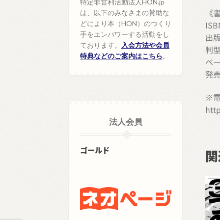
特定非営利活動法人HON.jp
《
は、以下のみなさまの賛助な
IS
どにより本（HON）のつくり
手をエンパワーする活動をし
出版
ております。
入会方法や会員
判型
特典などのご案内はこちら
。
ペー
発売
※
htt
法人会員
ゴールド
関