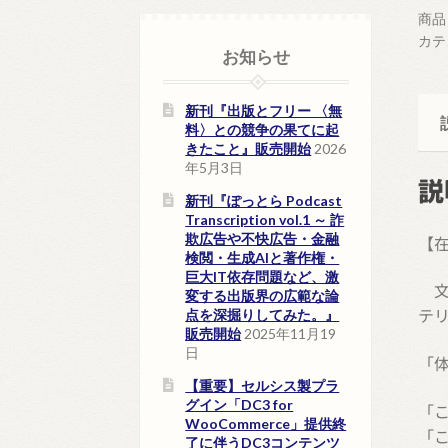
実
商品
は
カテ
お知らせ
興
味
新刊『出版とフリー 〈無
が
料〉との競争の果てに起
な
きたこと』販売開始
2026
い
年5月3日
説
個
新刊『ぽっとら Podcast
Transcription vol.1 ～ 詐
欺広告や不快広告・金融
【
検閲・生成AIと著作権・
巨大IT依存問題など、激
文
変する出版界の広範な論
テ
点を深掘りしてみた。』
販売開始
2025年11月19
日
「体
【重要】セルシス製プラ
グイン「DC3 for
「
WooCommerce」提供終
「
了に伴うDC3コンテンツ