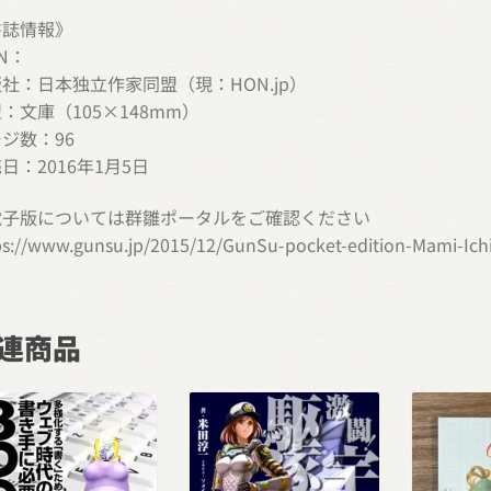
書誌情報》
BN：
社：日本独立作家同盟（現：HON.jp）
：文庫（105×148mm）
ジ数：96
日：2016年1月5日
電子版については群雛ポータルをご確認ください
ps://www.gunsu.jp/2015/12/GunSu-pocket-edition-Mami-Ichik
連商品