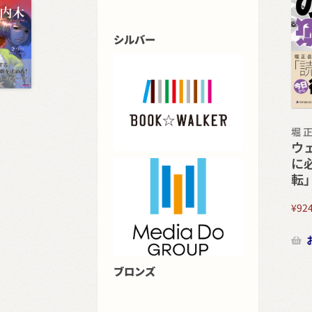
シルバー
堀 
ウ
に
転
¥
92
ブロンズ