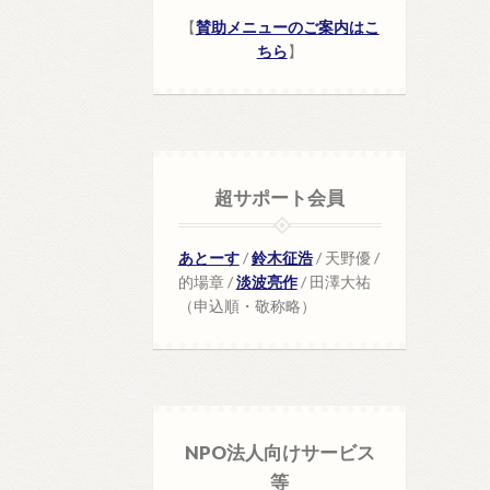
【
賛助メニューのご案内はこ
ちら
】
超サポート会員
あとーす
/
鈴木征浩
/ 天野優 /
的場章 /
淡波亮作
/ 田澤大祐
（申込順・敬称略）
NPO法人向けサービス
等