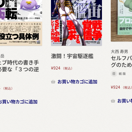
大西 寿男
激闘！宇宙駆逐艦
正岳
セルフ
ェブ時代の書き手
グのた
¥
924
必要な「３つの逆
（税込）
紙版
」
お買い物カゴに追加
¥
924
4
（税込
（税込）
お買い
お買い物カゴに追加