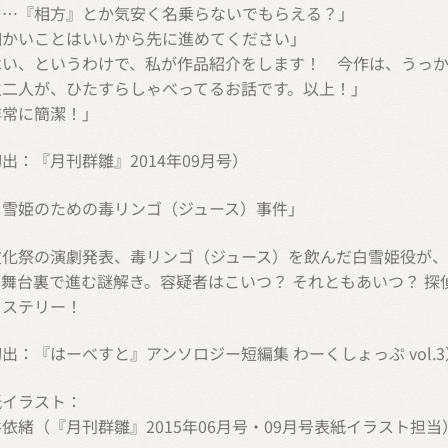
……『相方』とか気安く名乗らないでもらえる？」
細かいことはいいから先に進めてください」
はい、というわけで、私が作品紹介をします！ 今作は、うっ
生二人が、ひたすらしゃべってるお話です。以上！」
非常に簡潔！」
出：『月刊群雛』2014年09月号）
白雪姫のための毒リンゴ（ジュース）事件」
化祭の演劇発表、毒リンゴ（ジュース）を飲んだ白雪姫役が、
、舞台裏で進む謎解き。容疑者はこいつ？ それともあいつ？ 探
ミステリー！
出：『はーべすと』アンソロジー短編集 わーくしょっぷ vol.3
紙イラスト：
依緒（『月刊群雛』2015年06月号・09月号表紙イラスト担当