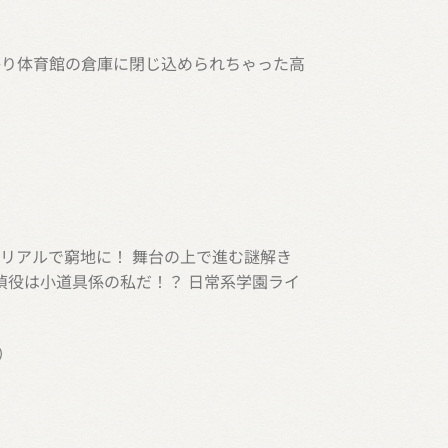
かり体育館の倉庫に閉じ込められちゃった高
リアルで窮地に！ 舞台の上で進む謎解き
偵役は小道具係の私だ！？ 日常系学園ライ
）
）