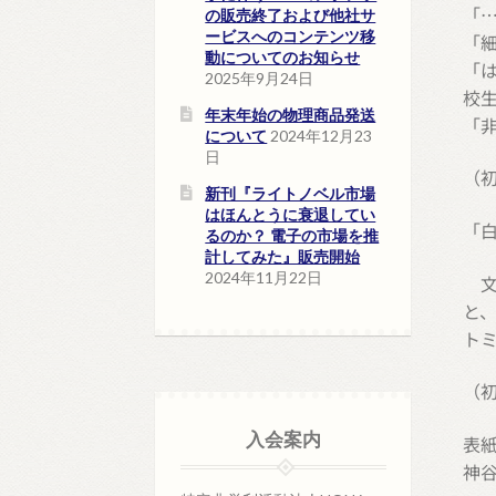
「
の販売終了および他社サ
ービスへのコンテンツ移
「
動についてのお知らせ
「
2025年9月24日
校
年末年始の物理商品発送
「
について
2024年12月23
日
（初
新刊『ライトノベル市場
はほんとうに衰退してい
「
るのか？ 電子の市場を推
計してみた』販売開始
2024年11月22日
文
と
ト
（初
入会案内
表
神谷