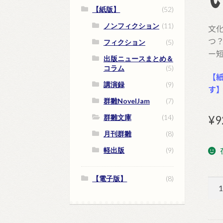
【紙版】
(52)
ノンフィクション
(11)
文
つ？
フィクション
(5)
ー
出版ニュースまとめ＆
コラム
(5)
【紙
講演録
(9)
す
群雛NovelJam
(7)
群雛文庫
(14)
¥
9
月刊群雛
(8)
軽出版
(9)
【電子版】
(8)
一
小
路
真