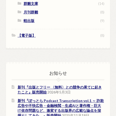
群雛文庫
(14)
月刊群雛
(8)
軽出版
(9)
【電子版】
(8)
お知らせ
新刊『出版とフリー 〈無料〉との競争の果てに起き
たこと』販売開始
2026年5月3日
新刊『ぽっとら Podcast Transcription vol.1 ～ 詐欺
広告や不快広告・金融検閲・生成AIと著作権・巨大
IT依存問題など、激変する出版界の広範な論点を深
掘りしてみた。』販売開始
2025年11月19日