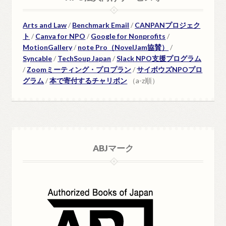
Arts and Law
/
Benchmark Email
/
CANPANプロジェク
ト
/
Canva for NPO
/
Google for Nonprofits
/
MotionGallery
/
note Pro（NovelJam協賛）
/
Syncable
/
TechSoup Japan
/
Slack NPO支援プログラム
/
Zoomミーティング・プロプラン
/
サイボウズNPOプロ
グラム
/
本で寄付するチャリボン
（a-z順）
ABJマーク