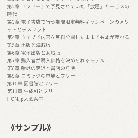
こ
第2章 『フリー』で予見されていた「放題」サービスの
と
時代
【電
第3章 電子書店で行う期間限定無料キャンペーンのメリ
子
ットとデメリット
版】
第4章 ウェブで内容を無料公開したままでも本が売れる
個
第5章 出版と海賊版
第6章 電子出版と海賊版
第7章 購入者が購入価格を決められるモデル
第8章 雑誌の衰退と書店の危機
第9章 コミックの市場とフリー
第10章 図書館とフリー
第11章 生成AIとフリー
HON.jp入会案内
《サンプル》