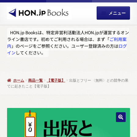
ナ
コ
メニュー
ビ
ン
ゲ
テ
サ
ホーム
ー
ン
HON.jp Booksは、特定非営利活動法人HON.jpが運営するオン
ブ
ライン書店です。初めてご利用される場合は、まず「
ご利用案
シ
ツ
メ
お知らせ
内
」のページをご参照ください。ユーザー登録済みの方は
ログ
ョ
へ
ニ
イン
してください。
ン
ス
ュ
お買い物カゴ
へ
キ
ー
ス
ッ
を
サ
お支払い
キ
プ
展
ホーム
商品一覧
【電子版】
出版とフリー 〈無料〉との競争の果
ブ
ッ
てに起きたこと【電子版】
開
メ
サ
ユーザー登録
プ
ニ
ブ
ュ
メ
問い合わせ
ー
ニ
を
ュ
展
ー
開
を