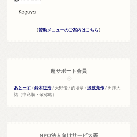
【
賛助メニューのご案内はこちら
】
超サポート会員
あとーす
/
鈴木征浩
/ 天野優 / 的場章 /
淡波亮作
/ 田澤大
祐（申込順・敬称略）
NPO法人向けサービス等