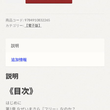
版
と
フ
リ
商品コード:
9784910832265
ー
カテゴリー:
【電子版】
〈無
料〉
と
説明
の
競
追加情報
争
の
説明
果
て
に
《目次》
起
き
はじめに
た
第1章 なぜいまさら『フリー』なのか？