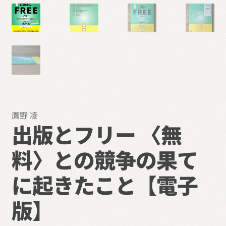
鷹野 凌
出版とフリー 〈無
料〉との競争の果て
に起きたこと【電子
版】