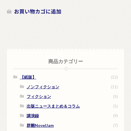
お買い物カゴに追加
商品カテゴリー
【紙版】
(52)
ノンフィクション
(11)
フィクション
(5)
出版ニュースまとめ＆コラム
(5)
講演録
(9)
群雛NovelJam
(7)